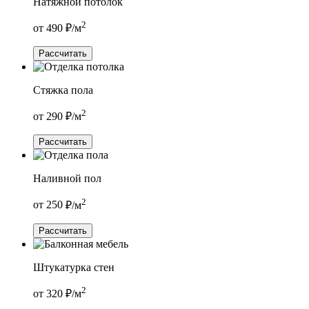
Натяжной потолок
2
от
490
₽/м
Рассчитать
Стяжка пола
2
от
290
₽/м
Рассчитать
Наливной пол
2
от
250
₽/м
Рассчитать
Штукатурка стен
2
от
320
₽/м