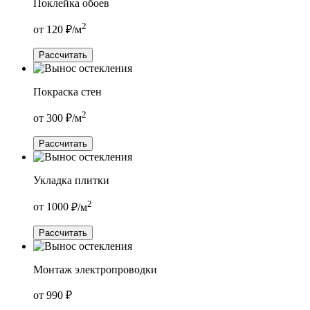
Поклейка обоев
2
от
120
₽/м
Рассчитать
Покраска стен
2
от
300
₽/м
Рассчитать
Укладка плитки
2
от
1000
₽/м
Рассчитать
Монтаж электропроводки
от
990
₽